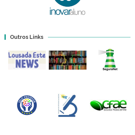
Outros Links