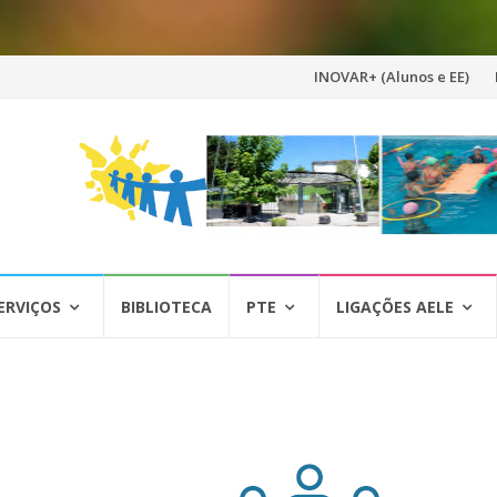
Skip
INOVAR+ (Alunos e EE)
to
content
ERVIÇOS
BIBLIOTECA
PTE
LIGAÇÕES AELE