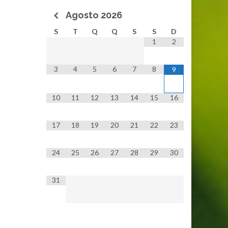
Agosto
2026
S
T
Q
Q
S
S
D
1
2
3
4
5
6
7
8
9
10
11
12
13
14
15
16
17
18
19
20
21
22
23
24
25
26
27
28
29
30
31