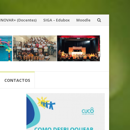
INOVAR+ (Docentes)
SIGA – Edubox
Moodle
CONTACTOS