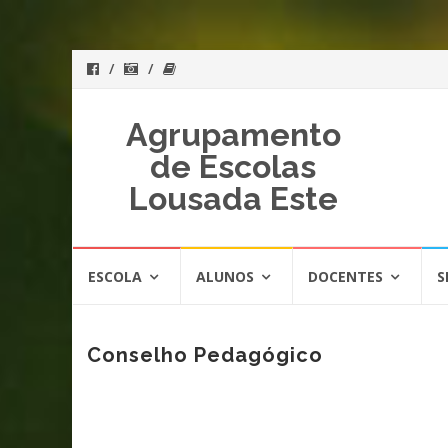
Agrupamento
de Escolas
Lousada Este
Skip
ESCOLA
ALUNOS
DOCENTES
S
to
content
Conselho Pedagógico