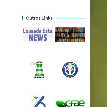
Outros Links