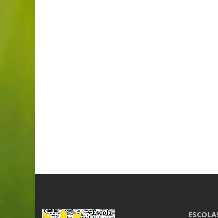
ESCOLA