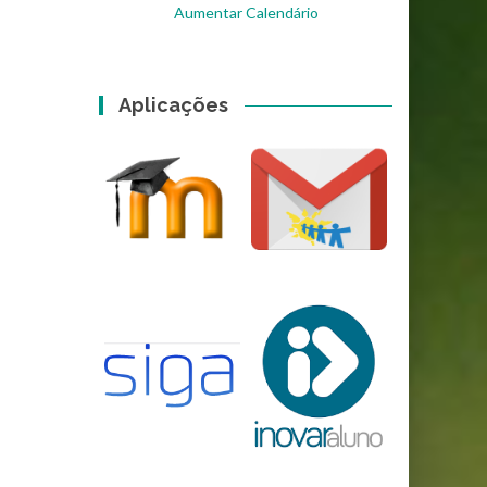
Aumentar Calendário
Aplicações