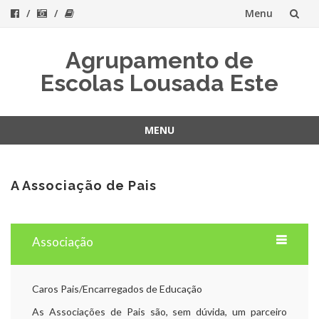
Menu
Skip
Agrupamento de
to
Escolas Lousada Este
content
MENU
Skip
to
content
A Associação de Pais
Associação
Caros Pais/Encarregados de Educação
As Associações de Pais são, sem dúvida, um parceiro