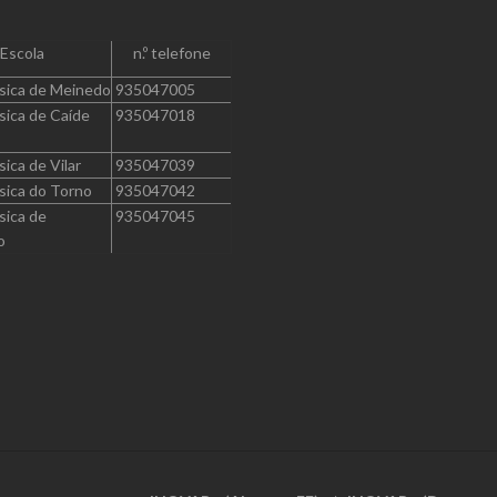
Escola
n.º telefone
sica de Meinedo
935047005
sica de Caíde
935047018
sica de Vilar
935047039
sica do Torno
935047042
sica de
935047045
o