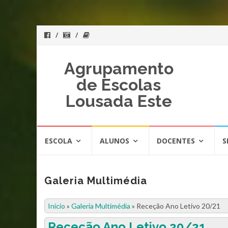
Agrupamento
de Escolas
Lousada Este
Skip
ESCOLA
ALUNOS
DOCENTES
S
to
content
Galeria Multimédia
Início
»
Galeria Multimédia
»
Receção Ano Letivo 20/21
Receção Ano Letivo 20/21