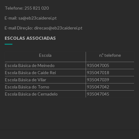
Telefone: 255 821 020
E-mail: sa@eb23caiderei.pt
E-mail Direção: direcao@eb23caiderei.pt
ESCOLAS ASSOCIADAS
Escola
n.º telefone
Escola Básica de Meinedo
935047005
Escola Básica de Caíde Rei
935047018
Escola Básica de Vilar
935047039
Escola Básica do Torno
935047042
Escola Básica de Cernadelo
935047045