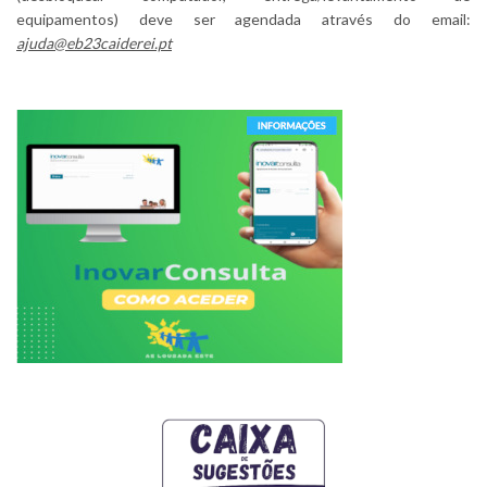
equipamentos) deve ser agendada através do email:
ajuda@eb23caiderei.pt