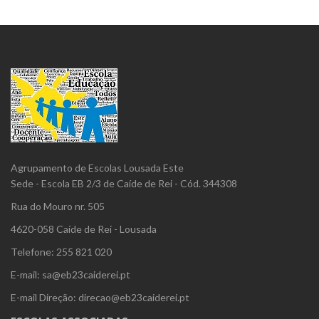
Agrupamento de Escolas Lousada Este
Sede - Escola EB 2/3 de Caíde de Rei - Cód. 344308
Rua do Mouro nr. 505
4620-058 Caíde de Rei - Lousada
Telefone: 255 821 020
E-mail: sa@eb23caiderei.pt
E-mail Direção: direcao@eb23caiderei.pt