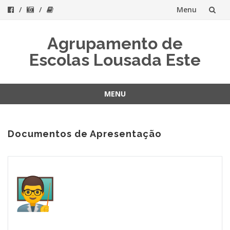
Menu
Skip
Agrupamento de
to
Escolas Lousada Este
content
MENU
Skip
to
content
Documentos de Apresentação