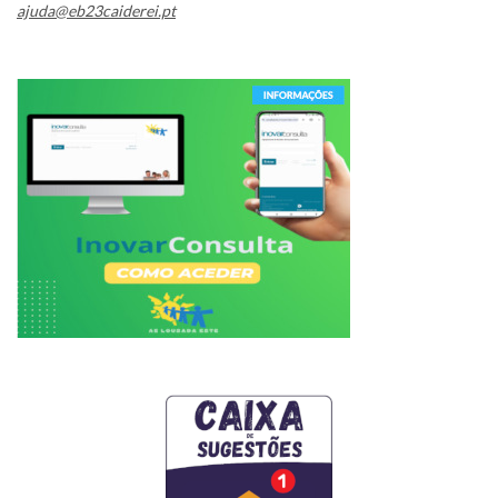
ajuda@eb23caiderei.pt