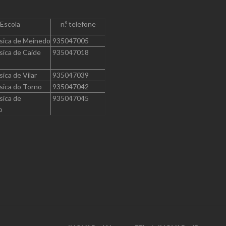
Escola
n.º telefone
sica de Meinedo
935047005
sica de Caíde
935047018
sica de Vilar
935047039
sica do Torno
935047042
sica de
935047045
o