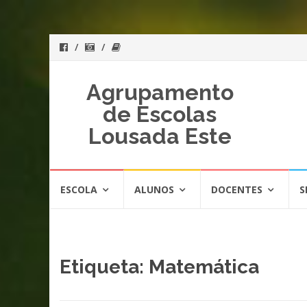
Agrupamento
de Escolas
Lousada Este
Skip
ESCOLA
ALUNOS
DOCENTES
S
to
content
Etiqueta:
Matemática