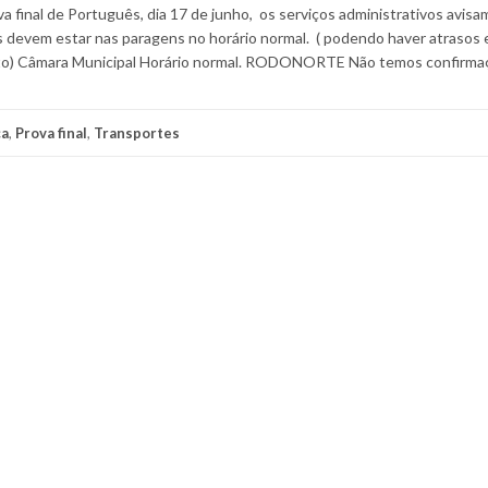
a final de Português, dia 17 de junho, os serviços administrativos avis
 devem estar nas paragens no horário normal. ( podendo haver atrasos 
rcuito) Câmara Municipal Horário normal. RODONORTE Não temos confirma
ca
,
Prova final
,
Transportes