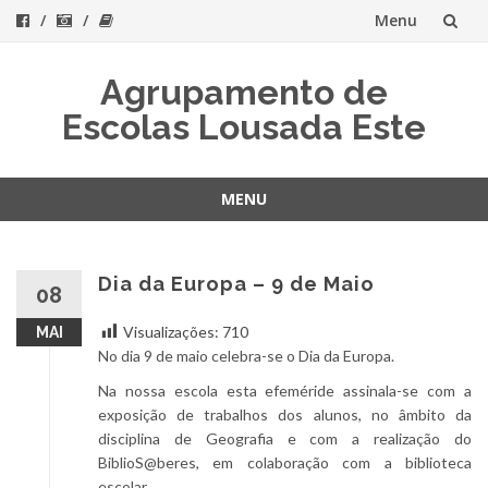
Menu
Skip
Agrupamento de
to
Escolas Lousada Este
content
MENU
Skip
to
content
Dia da Europa – 9 de Maio
08
Visualizações:
710
MAI
No dia 9 de maio celebra-se o Dia da Europa.
Na nossa escola esta efeméride assinala-se com a
exposição de trabalhos dos alunos, no âmbito da
disciplina de Geografia e com a realização do
BiblioS@beres, em colaboração com a biblioteca
escolar.