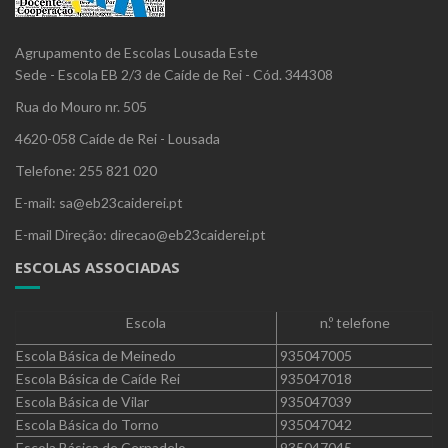
Agrupamento de Escolas Lousada Este
Sede - Escola EB 2/3 de Caíde de Rei - Cód. 344308
Rua do Mouro nr. 505
4620-058 Caíde de Rei - Lousada
Telefone: 255 821 020
E-mail: sa@eb23caiderei.pt
E-mail Direção: direcao@eb23caiderei.pt
ESCOLAS ASSOCIADAS
Escola
n.º telefone
Escola Básica de Meinedo
935047005
Escola Básica de Caíde Rei
935047018
Escola Básica de Vilar
935047039
Escola Básica do Torno
935047042
Escola Básica de Cernadelo
935047045