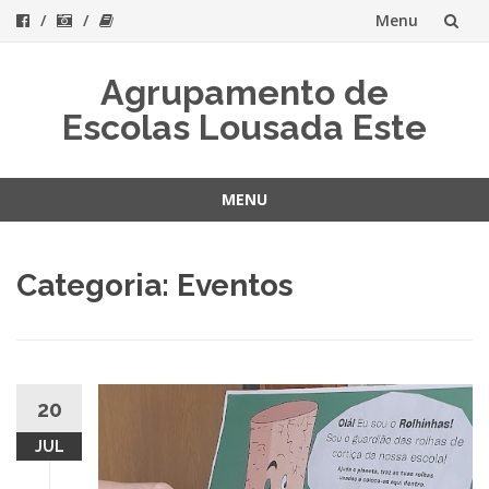
Menu
Skip
Agrupamento de
to
Escolas Lousada Este
content
MENU
Skip
to
Categoria:
Eventos
content
20
JUL