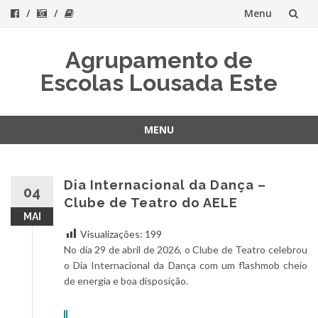
Menu
Skip
Agrupamento de
to
Escolas Lousada Este
content
MENU
Skip
to
content
Dia Internacional da Dança –
04
Clube de Teatro do AELE
MAI
Visualizações:
199
No dia 29 de abril de 2026, o Clube de Teatro celebrou
o Dia Internacional da Dança com um flashmob cheio
de energia e boa disposição.