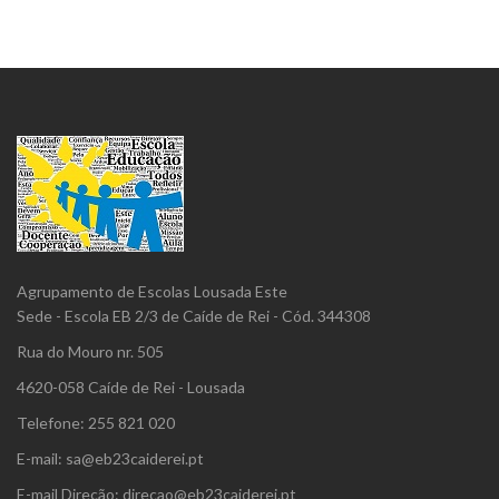
Agrupamento de Escolas Lousada Este
Sede - Escola EB 2/3 de Caíde de Rei - Cód. 344308
Rua do Mouro nr. 505
4620-058 Caíde de Rei - Lousada
Telefone: 255 821 020
E-mail: sa@eb23caiderei.pt
E-mail Direção: direcao@eb23caiderei.pt