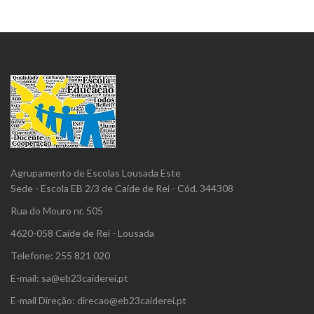
Agrupamento de Escolas Lousada Este
Sede - Escola EB 2/3 de Caíde de Rei - Cód. 344308
Rua do Mouro nr. 505
4620-058 Caíde de Rei - Lousada
Telefone: 255 821 020
E-mail: sa@eb23caiderei.pt
E-mail Direção: direcao@eb23caiderei.pt