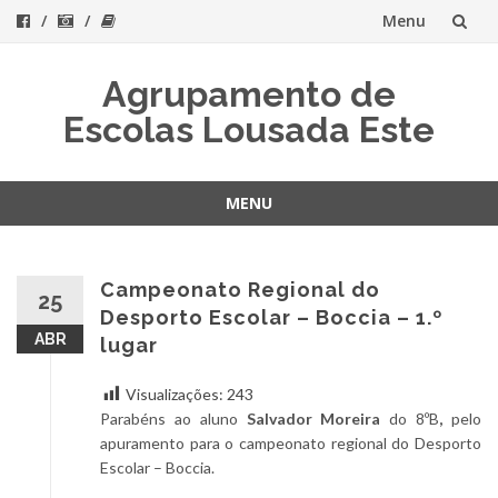
Menu
Skip
Agrupamento de
to
Escolas Lousada Este
content
MENU
Skip
to
content
Campeonato Regional do
25
Desporto Escolar – Boccia – 1.º
ABR
lugar
Visualizações:
243
Parabéns ao aluno
Salvador Moreira
do 8ºB
,
pelo
apuramento para o campeonato regional do Desporto
Escolar – Boccia.