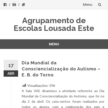
Menu
Skip
Agrupamento de
to
Escolas Lousada Este
content
MENU
Skip
to
content
Dia Mundial da
17
Consciencialização do Autismo –
ABR
E. B. do Torno
Visualizações:
196
A Sala VAE dinamizou a atividade referente ao Dia
Mundial da Consciencialização do Autismo, que foi no
dia 2 de abril. Os cata-ventos foram realizados por
todos os alunos, com a colaboração dos pais e