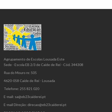
Agrupamento de Escolas Lousada Este
Sede - Escola EB 2/3 de Caíde de Rei - Cód. 344308
Rua do Mouro nr. 505
4620-058 Caíde de Rei - Lousada
Telefone: 255 821 020
E-mail: sa@eb23caiderei.pt
E-mail Direção: direcao@eb23caiderei.pt