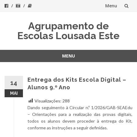
Menu
Skip
Agrupamento de
to
Escolas Lousada Este
content
MENU
Skip
to
content
Entrega dos Kits Escola Digital –
14
Alunos 9.º Ano
MAI
Visualizações:
288
Dando seguimento à Circular n.º 1/2026/GAB-SEAEdu
– Orientações para a realização das provas digitais,
todos os alunos devem proceder à entrega do Kit,
conforme as instruções a seguir definidas.