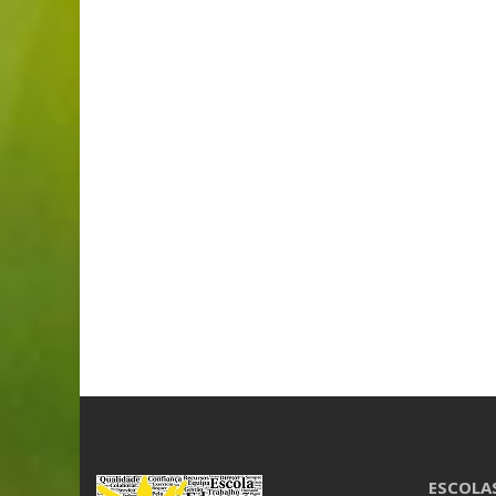
ESCOLA