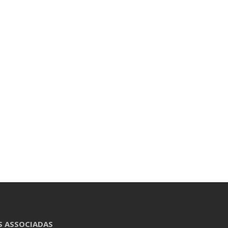
S ASSOCIADAS