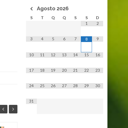
Agosto
2026
S
T
Q
Q
S
S
D
1
2
3
4
5
6
7
9
8
10
11
12
13
14
15
16
17
18
19
20
21
22
23
24
25
26
27
28
29
30
31