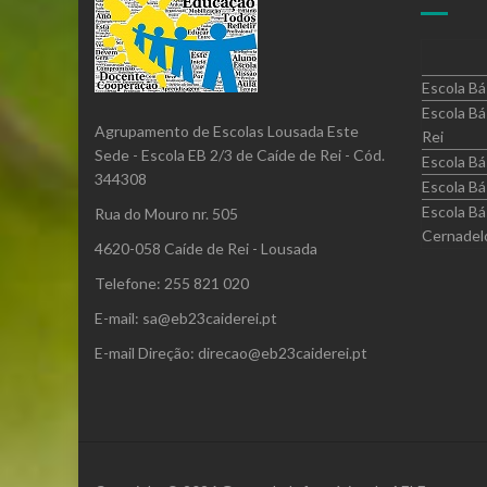
Escola Bá
Escola Bá
Agrupamento de Escolas Lousada Este
Rei
Sede - Escola EB 2/3 de Caíde de Rei - Cód.
Escola Bá
344308
Escola Bá
Escola Bá
Rua do Mouro nr. 505
Cernadel
4620-058 Caíde de Rei - Lousada
Telefone: 255 821 020
E-mail: sa@eb23caiderei.pt
E-mail Direção: direcao@eb23caiderei.pt