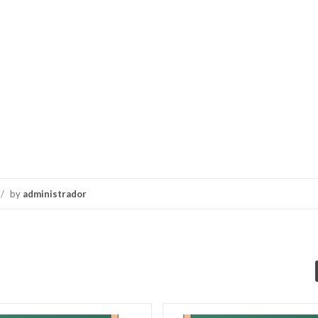
/
by
administrador