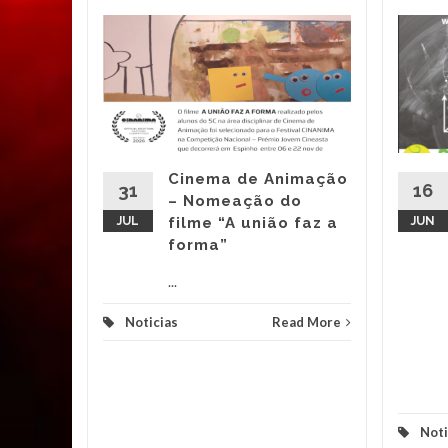
 do
o “No
tes A
scola
Cinema de Animação
slocou-se
31
16
– Nomeação do
o Cais de
JUL
filme “A união faz a
JUN
...
forma”
d More
...
Noticias
Read More
Noti