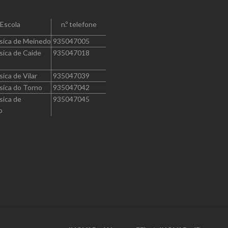
Escola
n.º telefone
sica de Meinedo
935047005
sica de Caíde
935047018
sica de Vilar
935047039
sica do Torno
935047042
sica de
935047045
o