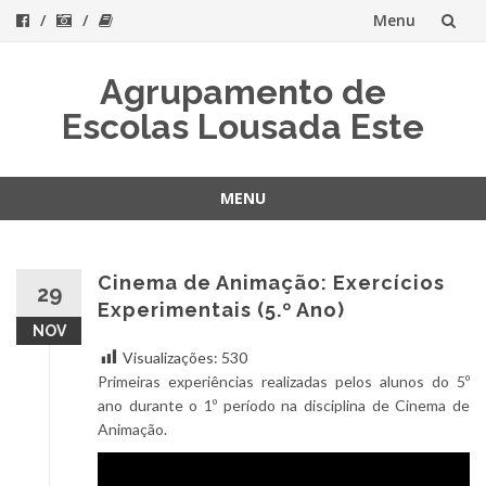
Menu
Skip
Agrupamento de
to
Escolas Lousada Este
content
MENU
Skip
to
content
Cinema de Animação: Exercícios
29
Experimentais (5.º Ano)
NOV
Visualizações:
530
Primeiras experiências realizadas pelos alunos do 5º
ano durante o 1º período na disciplina de Cinema de
Animação.