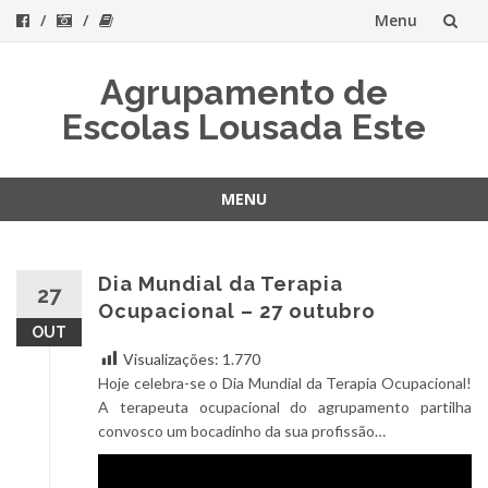
Menu
Skip
Agrupamento de
to
Escolas Lousada Este
content
MENU
Skip
to
content
Dia Mundial da Terapia
27
Ocupacional – 27 outubro
OUT
Visualizações:
1.770
Hoje celebra-se o Dia Mundial da Terapia Ocupacional!
A terapeuta ocupacional do agrupamento partilha
convosco um bocadinho da sua profissão…