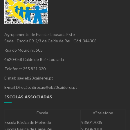
Agrupamento de Escolas Lousada Este
Sede - Escola EB 2/3 de Caíde de Rei - Cód. 344308
Rua do Mouro nr. 505
4620-058 Caíde de Rei - Lousada
Telefone: 255 821 020
E-mail: sa@eb23caiderei.pt
E-mail Direção: direcao@eb23caiderei.pt
ESCOLAS ASSOCIADAS
Escola
n.º telefone
Escola Básica de Meinedo
935047005
Escola Básica de Caíde Rei
935047018