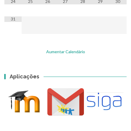
24
25
26
27
28
29
30
31
Aumentar Calendário
Aplicações