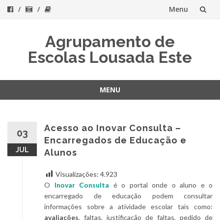
Menu
Skip
Agrupamento de
to
Escolas Lousada Este
content
MENU
Skip
to
content
Acesso ao Inovar Consulta –
03
Encarregados de Educação e
JUL
Alunos
Visualizações:
4.923
O
Inovar Consulta
é o portal onde o aluno e o
encarregado de educação podem consultar
informações sobre a atividade escolar tais como:
avaliações
, faltas, justificação de faltas, pedido de