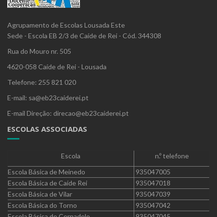
Agrupamento de Escolas Lousada Este
Sede - Escola EB 2/3 de Caíde de Rei - Cód. 344308
Rua do Mouro nr. 505
4620-058 Caíde de Rei - Lousada
Telefone: 255 821 020
E-mail: sa@eb23caiderei.pt
E-mail Direção: direcao@eb23caiderei.pt
ESCOLAS ASSOCIADAS
Escola
n.º telefone
Escola Básica de Meinedo
935047005
Escola Básica de Caíde Rei
935047018
Escola Básica de Vilar
935047039
Escola Básica do Torno
935047042
Escola Básica de Cernadelo
935047045