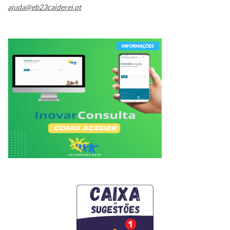
ajuda@eb23caiderei.pt