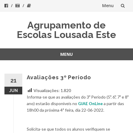
Menu
Skip
Agrupamento de
to
Escolas Lousada Este
content
MENU
Skip
to
content
Avaliações 3º Período
21
Visualizações:
1.820
JUN
Informa-se que as avaliações do 3º Período (5º. 6º, 7º e 8º
ano) estarão disponíveis no
GIAE OnLine
a partir das
18h00 da próxima 4ª feira, dia 22-06-2022.
Solicita-se que todos os alunos verifiquem se