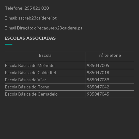
Telefone: 255 821 020
E-mail: sa@eb23caiderei.pt
E-mail Direção: direcao@eb23caiderei.pt
ESCOLAS ASSOCIADAS
Escola
n.º telefone
Escola Básica de Meinedo
935047005
Escola Básica de Caíde Rei
935047018
Escola Básica de Vilar
935047039
Escola Básica do Torno
935047042
Escola Básica de Cernadelo
935047045