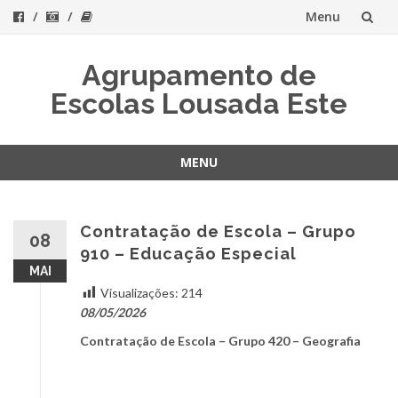
Menu
Skip
Agrupamento de
to
Escolas Lousada Este
content
MENU
Skip
to
content
Contratação de Escola – Grupo
08
910 – Educação Especial
MAI
Visualizações:
214
08/05/2026
Contratação de Escola – Grupo 420 – Geografia