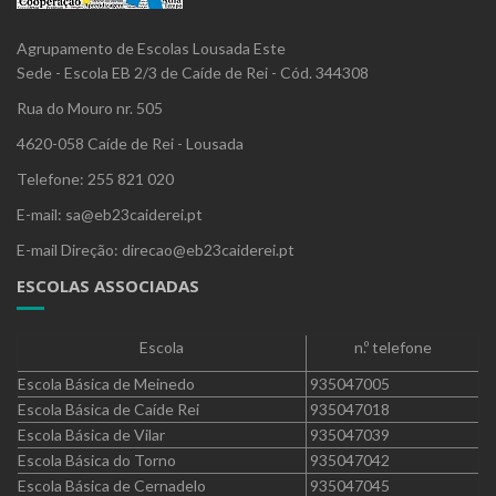
Agrupamento de Escolas Lousada Este
Sede - Escola EB 2/3 de Caíde de Rei - Cód. 344308
Rua do Mouro nr. 505
4620-058 Caíde de Rei - Lousada
Telefone: 255 821 020
E-mail: sa@eb23caiderei.pt
E-mail Direção: direcao@eb23caiderei.pt
ESCOLAS ASSOCIADAS
Escola
n.º telefone
Escola Básica de Meinedo
935047005
Escola Básica de Caíde Rei
935047018
Escola Básica de Vilar
935047039
Escola Básica do Torno
935047042
Escola Básica de Cernadelo
935047045