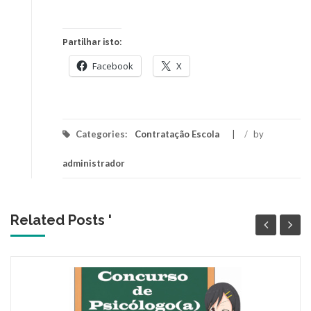
Partilhar isto:
Facebook
X
Categories:
Contratação Escola
/
by
administrador
Related Posts '