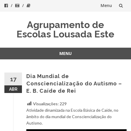
Menu
Skip
Agrupamento de
to
Escolas Lousada Este
content
MENU
Skip
to
content
Dia Mundial de
17
Consciencialização do Autismo –
ABR
E. B. Caíde de Rei
Visualizações:
229
Atividade dinamizada na Escola Básica de Caíde, no
âmbito do dia mundial de Consciencialização do
Autismo.