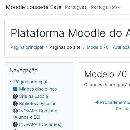
Ir para o conteúdo principal
Moodle Lousada Este
Português - Portugal ‎(pt)‎
Plataforma Moodle do 
Página principal
Páginas do site
Modelo 70 - Avaliaçã
Ignorar Navegação
Navegação
Modelo 70 
Página principal
Clique na hiperligaçã
Minhas disciplinas
Site da Escola
◀︎ Procedimentos
Biblioteca Escolar
Portáti
INOVAR+ Consulta
(Alunos e EE)
INOVAR+ (Docentes)