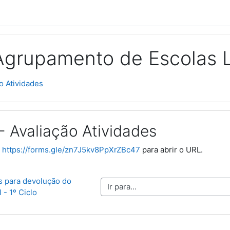
Agrupamento de Escolas 
o Atividades
- Avaliação Atividades
o
https://forms.gle/zn7J5kv8PpXrZBc47
para abrir o URL.
 para devolução do 
Ir para...
l - 1º Ciclo