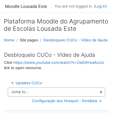
Skip to main content
Moodle Lousada Este
You are not logged in. (
Log in
)
Plataforma Moodle do Agrupamento
de Escolas Lousada Este
Home
Site pages
Desbloqueio CUCo - Vídeo de Ajuda
Desbloqueio CUCo - Vídeo de Ajuda
Click
https://www.youtube.com/watch?v=OaGAVwaAuUo
link to open resource.
← Updates CUCo
Jump to...
Configuração dos Hotspot - Portáteis →
Skip Navigation