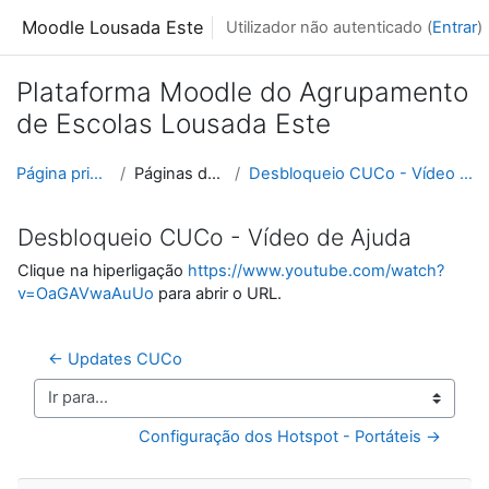
Ir para o conteúdo principal
Moodle Lousada Este
Utilizador não autenticado (
Entrar
)
Plataforma Moodle do Agrupamento
de Escolas Lousada Este
Página principal
Páginas do site
Desbloqueio CUCo - Vídeo de Ajuda
Desbloqueio CUCo - Vídeo de Ajuda
Clique na hiperligação
https://www.youtube.com/watch?
v=OaGAVwaAuUo
para abrir o URL.
← Updates CUCo
Ir para...
Configuração dos Hotspot - Portáteis →
Ignorar Navegação