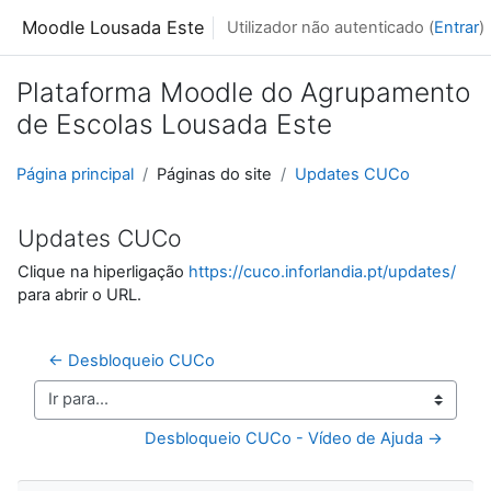
Ir para o conteúdo principal
Moodle Lousada Este
Utilizador não autenticado (
Entrar
)
Plataforma Moodle do Agrupamento
de Escolas Lousada Este
Página principal
Páginas do site
Updates CUCo
Updates CUCo
Clique na hiperligação
https://cuco.inforlandia.pt/updates/
para abrir o URL.
← Desbloqueio CUCo
Ir para...
Desbloqueio CUCo - Vídeo de Ajuda →
Ignorar Navegação