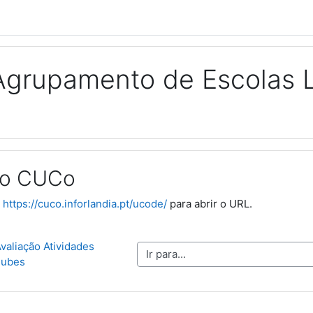
Agrupamento de Escolas 
io CUCo
o
https://cuco.inforlandia.pt/ucode/
para abrir o URL.
valiação Atividades 
Ir para...
lubes