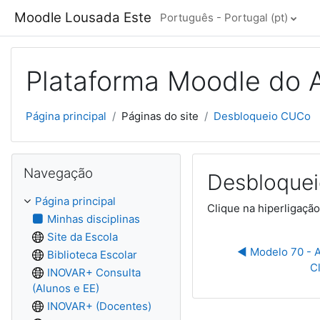
Ir para o conteúdo principal
Moodle Lousada Este
Português - Portugal ‎(pt)‎
Plataforma Moodle do 
Página principal
Páginas do site
Desbloqueio CUCo
Ignorar Navegação
Navegação
Desbloque
Página principal
Clique na hiperligaçã
Minhas disciplinas
Site da Escola
◀︎ Modelo 70 - A
Biblioteca Escolar
C
INOVAR+ Consulta
(Alunos e EE)
INOVAR+ (Docentes)