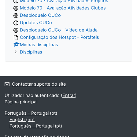
Modelo 70 - Avaliação Atividades Projetos
Modelo 70 - Avaliação Atividades Clubes
Desbloqueio CUCo
Updates CUCo
Desbloqueio CUCo - Vídeo de Ajuda
Configuração dos Hotspot - Portáteis
Minhas disciplinas
Disciplinas
Contactar suporte do site
Utilizador não autenticado (
Entrar
)
Página principal
Português - Portugal ‎(pt)‎
English ‎(en)‎
Português - Portugal ‎(pt)‎