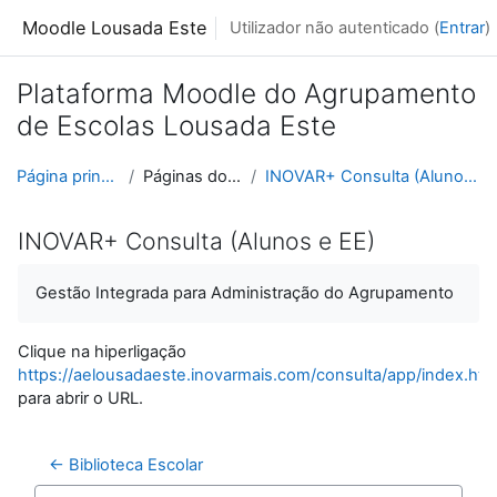
Ir para o conteúdo principal
Moodle Lousada Este
Utilizador não autenticado (
Entrar
)
Plataforma Moodle do Agrupamento
de Escolas Lousada Este
Página principal
Páginas do site
INOVAR+ Consulta (Alunos e EE)
INOVAR+ Consulta (Alunos e EE)
Gestão Integrada para Administração do Agrupamento
Clique na hiperligação
https://aelousadaeste.inovarmais.com/consulta/app/index.htm
para abrir o URL.
← Biblioteca Escolar