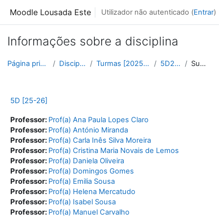
Ir para o conteúdo principal
Moodle Lousada Este
Utilizador não autenticado (
Entrar
)
Informações sobre a disciplina
Página principal
Disciplinas
Turmas [2025/2026]
5D2526
Sumário
5D [25-26]
Professor:
Prof(a) Ana Paula Lopes Claro
Professor:
Prof(a) António Miranda
Professor:
Prof(a) Carla Inês Silva Moreira
Professor:
Prof(a) Cristina Maria Novais de Lemos
Professor:
Prof(a) Daniela Oliveira
Professor:
Prof(a) Domingos Gomes
Professor:
Prof(a) Emilia Sousa
Professor:
Prof(a) Helena Mercatudo
Professor:
Prof(a) Isabel Sousa
Professor:
Prof(a) Manuel Carvalho