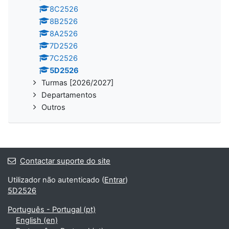
8C2526
8B2526
8A2526
7D2526
7C2526
5D2526
Turmas [2026/2027]
Departamentos
Outros
Contactar suporte do site
Utilizador não autenticado (
Entrar
)
5D2526
Português - Portugal ‎(pt)‎
English ‎(en)‎